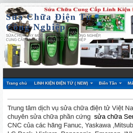
Sửa Chữa Điện Tử
Công Nghiệp
SỬA CHỮA MÁY MÓC THIẾT BỊ ĐIỆN TỬ CÔNG NGHIỆP,
CUNG CẤP LINH KIỆN THIẾT BỊ CÔNG NGHIỆP
Trang chủ
LINH KIỆN ĐIỆN TỬ ( NEW)
Biến Tần
Má
Trung tâm dịch vụ sửa chữa điện tử Việt Na
chuyên sửa chữa phần cứng
sửa chữa Ser
CNC của các hãng Fanuc, Yaskawa ,Mitsubi