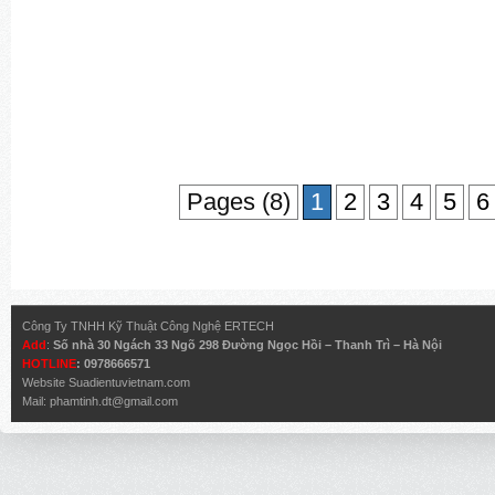
Pages (8)
1
2
3
4
5
6
Công Ty TNHH Kỹ Thuật Công Nghệ ERTECH
Add
:
Số nhà 30 Ngách 33 Ngõ 298 Đường Ngọc Hồi – Thanh Trì – Hà Nội
HOTLINE
: 0978666571
Website
Suadientuvietnam.com
Mail:
phamtinh.dt@gmail.com