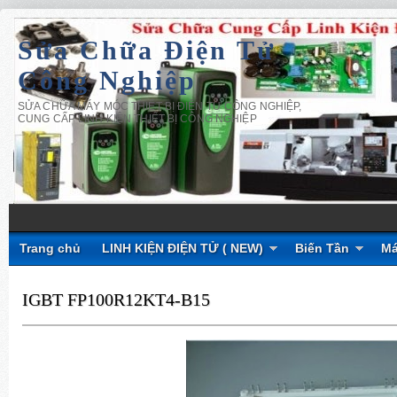
Sửa Chữa Điện Tử
Công Nghiệp
SỬA CHỮA MÁY MÓC THIẾT BỊ ĐIỆN TỬ CÔNG NGHIỆP,
CUNG CẤP LINH KIỆN THIẾT BỊ CÔNG NGHIỆP
Trang chủ
LINH KIỆN ĐIỆN TỬ ( NEW)
Biến Tần
Má
IGBT FP100R12KT4-B15