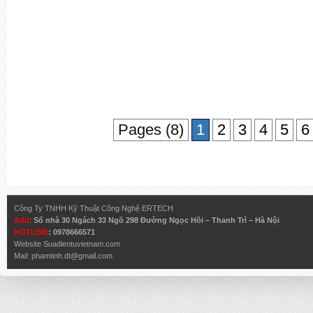
Pages (8)
1
2
3
4
5
6
Công Ty TNHH Kỹ Thuật Công Nghệ ERTECH
Add
:
Số nhà 30 Ngách 33 Ngõ 298 Đường Ngọc Hồi – Thanh Trì – Hà Nội
HOTLINE
: 0978666571
Website
Suadientuvietnam.com
Mail:
phamtinh.dt@gmail.com