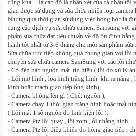
cũng khá ... là cao đó là nhận xét của cá nhân t
gian được sử dụng và sửa chữa nhiều loại camera 
Nhưng qua thời gian sử dụng việc hỏng hóc là đươ
cung cấp dịch vụ sửa chữa camera Samsung với giá
phẩm sửa chữa đạt tiêu chuẩn về độ ổn định bằn
hành tốt nhất từ 3-6 tháng cho mỗi sản phẩm sửa 
Sửa chữa trực tiếp không qua chung gian với lỗi 
chuyên sửa chữa camera SamSung với các lỗi như
- Có đèn báo nguồn mất tín hiệu ( lỗi do xử lý ản
- Lỗi mờ hình , lóa hình trắng hình khi ra nắng ,
kính hoặc mạch giao tiếp ống kính),
- Camera không lên gì ( Chết nguồn ),
- Camera chạy 1 thời gian trắng hình hoặc mất hình
( Lỗi mất 1 số nguồn do linh kiện lỗi ),
- Camera Ptz lỗi quay , lỗi zom ,lỗi nhằng hình...
- Camera Ptz lỗi điều khiển do hỏng giao tiếp , ch