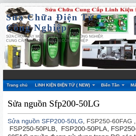
Sửa Chữa Điện Tử
Công Nghiệp
SỬA CHỮA MÁY MÓC THIẾT BỊ ĐIỆN TỬ CÔNG NGHIỆP,
CUNG CẤP LINH KIỆN THIẾT BỊ CÔNG NGHIỆP
Trang chủ
LINH KIỆN ĐIỆN TỬ ( NEW)
Biến Tần
Má
Sửa nguồn Sfp200-50LG
Sửa nguồn SFP200-50LG
, FSP250-60FAG ,
FSP250-50PLB, FSP200-50PLA, FSP250