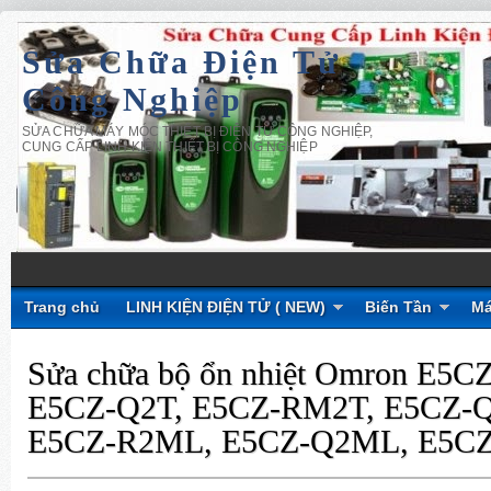
Sửa Chữa Điện Tử
Công Nghiệp
SỬA CHỮA MÁY MÓC THIẾT BỊ ĐIỆN TỬ CÔNG NGHIỆP,
CUNG CẤP LINH KIỆN THIẾT BỊ CÔNG NGHIỆP
Trang chủ
LINH KIỆN ĐIỆN TỬ ( NEW)
Biến Tần
Má
Sửa chữa bộ ổn nhiệt Omron E5C
E5CZ-Q2T, E5CZ-RM2T, E5CZ-
E5CZ-R2ML, E5CZ-Q2ML, E5C