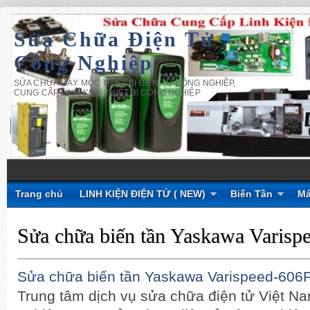
Sửa Chữa Điện Tử
Công Nghiệp
SỬA CHỮA MÁY MÓC THIẾT BỊ ĐIỆN TỬ CÔNG NGHIỆP,
CUNG CẤP LINH KIỆN THIẾT BỊ CÔNG NGHIỆP
Trang chủ
LINH KIỆN ĐIỆN TỬ ( NEW)
Biến Tần
Má
Sửa chữa biến tần Yaskawa Varis
Sửa chữa biến tần Yaskawa Varispeed-606
Trung tâm dịch vụ sửa chữa điện tử Việt N