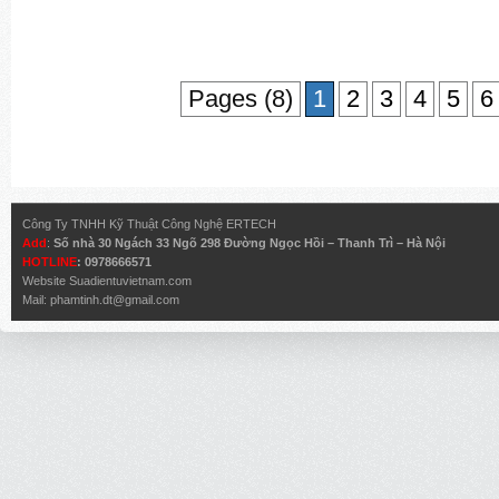
Pages (8)
1
2
3
4
5
6
Công Ty TNHH Kỹ Thuật Công Nghệ ERTECH
Add
:
Số nhà 30 Ngách 33 Ngõ 298 Đường Ngọc Hồi – Thanh Trì – Hà Nội
HOTLINE
: 0978666571
Website
Suadientuvietnam.com
Mail:
phamtinh.dt@gmail.com