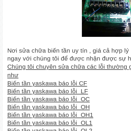
Nơi sửa chữa biến tần uy tín , giá cả hợp lý
ngay với chúng tôi để được nhận được sự hỗ
Chúng tôi chuyên sửa chữa các lỗi thường 
như
Biến tần yaskawa báo lỗi CF
Biến tần yaskawa báo lỗi LF
Biến tần yaskawa báo lỗi OC
Biến tần yaskawa báo lỗi OH
Biến tần yaskawa báo lỗi OH1
Biến tần yaskawa báo lỗi OL1
Biến tần yaskawa báo lỗi OL2