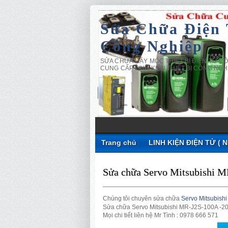
Sửa Chữa Điện
Công Nghiệp
SỬA CHỮA MÁY MÓC THIẾT BỊ ĐIỆN TỬ CÔ
CUNG CẤP LINH KIỆN THIẾT BỊ CÔNG NGH
Trang chủ
LINH KIỆN ĐIỆN TỬ ( 
Sửa chữa Servo Mitsubishi M
Chúng tôi chuyên sửa chữa
Servo Mitsubishi
Sửa chữa Servo Mitsubishi
MR-J2S-100A -2
Mọi chi tiết liên hệ Mr Tình : 0978 666 571