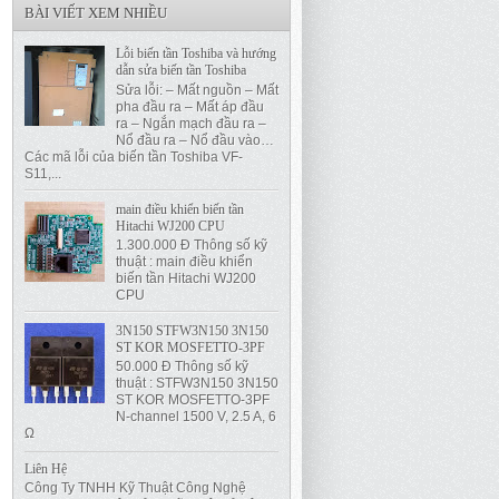
BÀI VIẾT XEM NHIỀU
Lỗi biến tần Toshiba và hướng
dẫn sửa biến tần Toshiba
Sửa lỗi: – Mất nguồn – Mất
pha đầu ra – Mất áp đầu
ra – Ngắn mạch đầu ra –
Nổ đầu ra – Nổ đầu vào…
Các mã lỗi của biến tần Toshiba VF-
S11,...
main điều khiển biến tần
Hitachi WJ200 CPU
1.300.000 Đ Thông số kỹ
thuật : main điều khiển
biến tần Hitachi WJ200
CPU
3N150 STFW3N150 3N150
ST KOR MOSFETTO-3PF
50.000 Đ Thông số kỹ
thuật : STFW3N150 3N150
ST KOR MOSFETTO-3PF
N-channel 1500 V, 2.5 A, 6
Ω
Liên Hệ
Công Ty TNHH Kỹ Thuật Công Nghệ