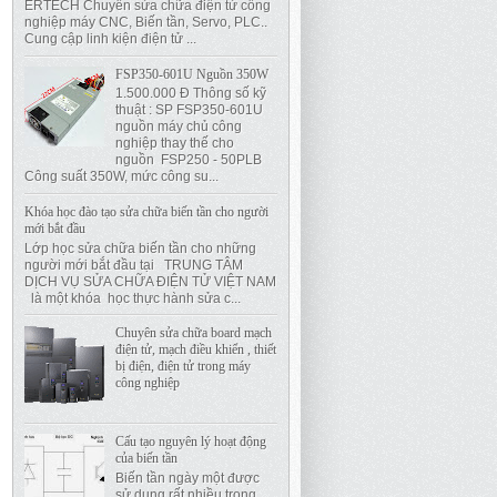
ERTECH Chuyên sửa chữa điện tử công
nghiệp máy CNC, Biến tần, Servo, PLC..
Cung cập linh kiện điện tử ...
FSP350-601U Nguồn 350W
1.500.000 Đ Thông số kỹ
thuật : SP FSP350-601U
nguồn máy chủ công
nghiệp thay thế cho
nguồn FSP250 - 50PLB
Công suất 350W, mức công su...
Khóa học đào tạo sửa chữa biến tần cho người
mới bắt đầu
Lớp học sửa chữa biến tần cho những
người mới bắt đầu tại TRUNG TÂM
DỊCH VỤ SỬA CHỮA ĐIỆN TỬ VIỆT NAM
là một khóa học thực hành sửa c...
Chuyên sửa chữa board mạch
điện tử, mạch điều khiển , thiết
bị điện, điện tử trong máy
công nghiệp
Cấu tạo nguyên lý hoạt động
của biến tần
Biến tần ngày một được
sử dụng rất nhiều trong