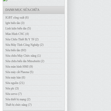
DANH MỤC SỬA CHỮA
IGBT công suất
(6)
Igbt biến tần
(3)
Linh kiện biến tần
(5)
Màn Hình CNC
(4)
Sửa Chữa Thiết Bị Y Tế
(2)
Sửa Máy Tính Công Nghiệp
(2)
Sửa biến tần
(60)
Sửa chữa Máy Chức năng
(1)
Sửa chữa biến tần Mitsubishi
(2)
Sửa màn hình HMI
(9)
Sửa máy cắt Plasma
(5)
Sửa máy hàn
(6)
Sửa nguồn
(21)
Sửa plc
(3)
Sửa servo
(7)
Sửa thiết bị mạng
(2)
Thiết bị chức năng
(7)