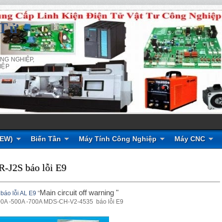
 Tử
NG NGHIỆP,
IỆP
NEW)
Biến Tần
Máy Tính Công Nghiệp
Máy CNC
R-J2S báo lỗi E9
Main circuit off warning "
 báo lỗi AL E9
"
00A -500A -700A MDS-CH-V2-4535
báo lỗi E9