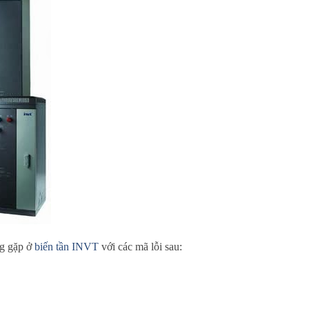
ng gặp ở
biến tần INVT
với các mã lỗi sau: