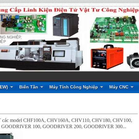
 Tử
NG NGHIỆP,
IỆP
NEW)
Biến Tần
Máy Tính Công Nghiệp
Máy CNC
 các model CHF100A, CHV160A, CHV110, CHV180, CHV100,
 GOODRIVER 100, GOODRIVER 200, GOODRIVER 300...