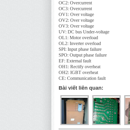
OC2: Overcurrent
OC3: Overcurrent
OV1: Over voltage
OV2: Over voltage
OV3: Over voltage
UV: DC bus Under-voltage
OL1: Motor overload
OL2: Inverter overload
SPI: Input phase failure
SPO: Output phase failure
EF: External fault
OH1: Rectify overheat
OH2: IGBT overheat
CE: Communication fault
Bài viết liên quan: