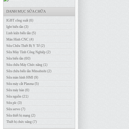
DANH MỤC SỬA CHỮA
IGBT công suất
(6)
Igbt biến tần
(3)
Linh kiện biến tần
(5)
Màn Hình CNC
(4)
Sửa Chữa Thiết Bị Y Tế
(2)
Sửa Máy Tính Công Nghiệp
(2)
Sửa biến tần
(60)
Sửa chữa Máy Chức năng
(1)
Sửa chữa biến tần Mitsubishi
(2)
Sửa màn hình HMI
(9)
Sửa máy cắt Plasma
(5)
Sửa máy hàn
(6)
Sửa nguồn
(21)
Sửa plc
(3)
Sửa servo
(7)
Sửa thiết bị mạng
(2)
Thiết bị chức năng
(7)