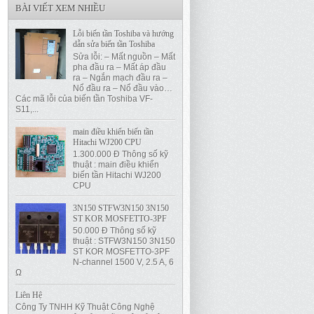
BÀI VIẾT XEM NHIỀU
Lỗi biến tần Toshiba và hướng
dẫn sửa biến tần Toshiba
Sửa lỗi: – Mất nguồn – Mất
pha đầu ra – Mất áp đầu
ra – Ngắn mạch đầu ra –
Nổ đầu ra – Nổ đầu vào…
Các mã lỗi của biến tần Toshiba VF-
S11,...
main điều khiển biến tần
Hitachi WJ200 CPU
1.300.000 Đ Thông số kỹ
thuật : main điều khiển
biến tần Hitachi WJ200
CPU
3N150 STFW3N150 3N150
ST KOR MOSFETTO-3PF
50.000 Đ Thông số kỹ
thuật : STFW3N150 3N150
ST KOR MOSFETTO-3PF
N-channel 1500 V, 2.5 A, 6
Ω
Liên Hệ
Công Ty TNHH Kỹ Thuật Công Nghệ