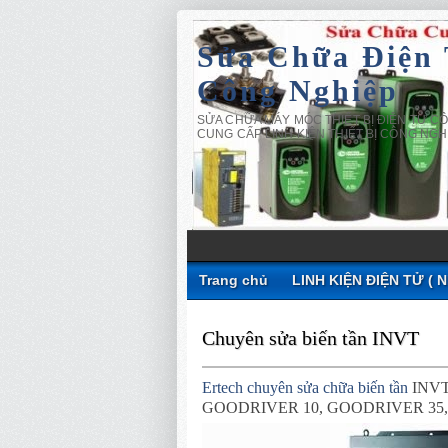
Sửa Chữa Điện
Công Nghiệp
SỬA CHỮA MÁY MÓC THIẾT BỊ ĐIỆN TỬ CÔ
CUNG CẤP LINH KIỆN THIẾT BỊ CÔNG NGH
Trang chủ
LINH KIỆN ĐIỆN TỬ ( 
Chuyên sửa biến tần INVT
Ertech chuyên sửa chữa biến tần
INVT
GOODRIVER 10, GOODRIVER 35,