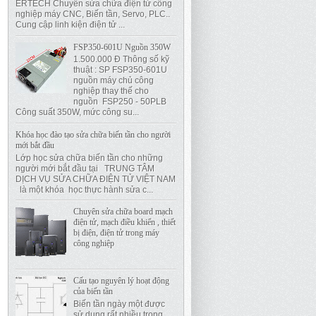
ERTECH Chuyên sửa chữa điện tử công
nghiệp máy CNC, Biến tần, Servo, PLC..
Cung cập linh kiện điện tử ...
FSP350-601U Nguồn 350W
1.500.000 Đ Thông số kỹ
thuật : SP FSP350-601U
nguồn máy chủ công
nghiệp thay thế cho
nguồn FSP250 - 50PLB
Công suất 350W, mức công su...
Khóa học đào tạo sửa chữa biến tần cho người
mới bắt đầu
Lớp học sửa chữa biến tần cho những
người mới bắt đầu tại TRUNG TÂM
DỊCH VỤ SỬA CHỮA ĐIỆN TỬ VIỆT NAM
là một khóa học thực hành sửa c...
Chuyên sửa chữa board mạch
điện tử, mạch điều khiển , thiết
bị điện, điện tử trong máy
công nghiệp
Cấu tạo nguyên lý hoạt động
của biến tần
Biến tần ngày một được
sử dụng rất nhiều trong