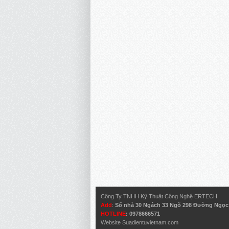
Công Ty TNHH Kỹ Thuật Công Nghệ ERTECH
Add
:
Số nhà 30 Ngách 33 Ngõ 298 Đường Ngọc H
HOTLINE
: 0978666571
Website
Suadientuvietnam.com