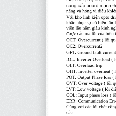
cung cấp board mạch
t
nặng và hỏng vi điều khi
Với
kho linh kiện
opto dri
khắc phục sự cố
biến tần 
viên lâu năm giàu kinh n
được các mã lỗi của biến 
OCT:
Overcurrent ( lỗi q
OC2: Overcurrent2
GFT: Ground fault current
IOL:
Inverter
Overload ( l
OLT:
Overload trip
OHT: Inverter
overheat ( l
POT:
Output
Phase loss ( 
OVT:
Over voltage ( lỗi q
LVT: Low voltage ( lỗi đi
COL: Input phase
loss ( 
ERR: Communication
Err
Cùng với các lỗi chết côn
các