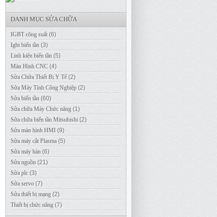
DANH MỤC SỬA CHỮA
IGBT công suất
(6)
Igbt biến tần
(3)
Linh kiện biến tần
(5)
Màn Hình CNC
(4)
Sửa Chữa Thiết Bị Y Tế
(2)
Sửa Máy Tính Công Nghiệp
(2)
Sửa biến tần
(60)
Sửa chữa Máy Chức năng
(1)
Sửa chữa biến tần Mitsubishi
(2)
Sửa màn hình HMI
(9)
Sửa máy cắt Plasma
(5)
Sửa máy hàn
(6)
Sửa nguồn
(21)
Sửa plc
(3)
Sửa servo
(7)
Sửa thiết bị mạng
(2)
Thiết bị chức năng
(7)