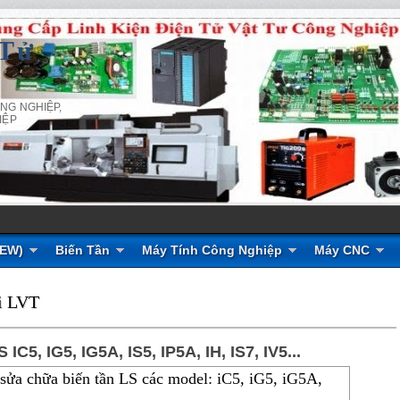
 Tử
NG NGHIỆP,
IỆP
NEW)
Biến Tần
Máy Tính Công Nghiệp
Máy CNC
ỗi LVT
C5, IG5, IG5A, IS5, IP5A, IH, IS7, IV5...
 sửa chữa biến tần LS các model: iC5, iG5, iG5A,