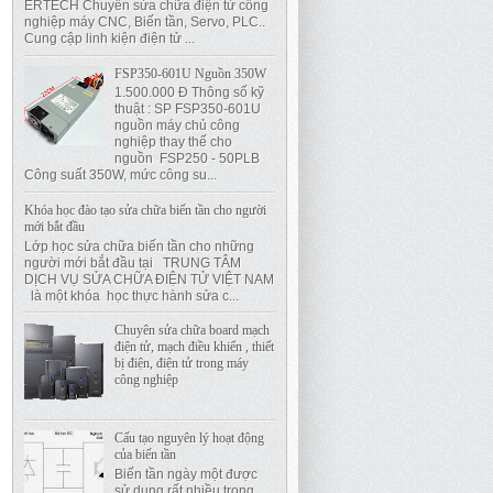
ERTECH Chuyên sửa chữa điện tử công
nghiệp máy CNC, Biến tần, Servo, PLC..
Cung cập linh kiện điện tử ...
FSP350-601U Nguồn 350W
1.500.000 Đ Thông số kỹ
thuật : SP FSP350-601U
nguồn máy chủ công
nghiệp thay thế cho
nguồn FSP250 - 50PLB
Công suất 350W, mức công su...
Khóa học đào tạo sửa chữa biến tần cho người
mới bắt đầu
Lớp học sửa chữa biến tần cho những
người mới bắt đầu tại TRUNG TÂM
DỊCH VỤ SỬA CHỮA ĐIỆN TỬ VIỆT NAM
là một khóa học thực hành sửa c...
Chuyên sửa chữa board mạch
điện tử, mạch điều khiển , thiết
bị điện, điện tử trong máy
công nghiệp
Cấu tạo nguyên lý hoạt động
của biến tần
Biến tần ngày một được
sử dụng rất nhiều trong