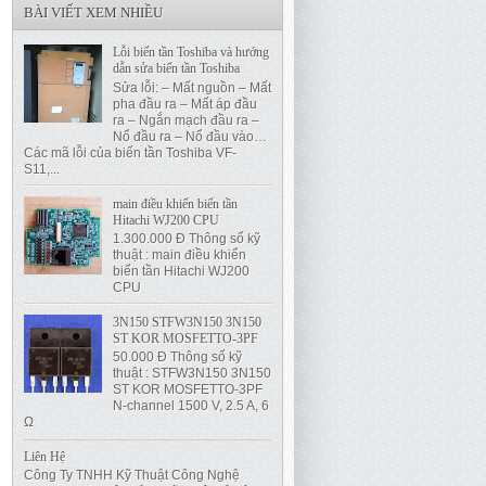
BÀI VIẾT XEM NHIỀU
Lỗi biến tần Toshiba và hướng
dẫn sửa biến tần Toshiba
Sửa lỗi: – Mất nguồn – Mất
pha đầu ra – Mất áp đầu
ra – Ngắn mạch đầu ra –
Nổ đầu ra – Nổ đầu vào…
Các mã lỗi của biến tần Toshiba VF-
S11,...
main điều khiển biến tần
Hitachi WJ200 CPU
1.300.000 Đ Thông số kỹ
thuật : main điều khiển
biến tần Hitachi WJ200
CPU
3N150 STFW3N150 3N150
ST KOR MOSFETTO-3PF
50.000 Đ Thông số kỹ
thuật : STFW3N150 3N150
ST KOR MOSFETTO-3PF
N-channel 1500 V, 2.5 A, 6
Ω
Liên Hệ
Công Ty TNHH Kỹ Thuật Công Nghệ