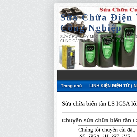
Sửa Chữa Điện
Công Nghiệp
SỬA CHỮA MÁY MÓC THIẾT BỊ ĐIỆN TỬ CÔ
CUNG CẤP LINH KIỆN THIẾT BỊ CÔNG NGH
Trang chủ
LINH KIỆN ĐIỆN TỬ ( 
Sửa chữa biến tần LS IG5A l
Chuyên sửa chữa biến tần LS I
Chúng tôi chuyên cài đặt,
iS5, iP5A, iH, iS7, iV5...