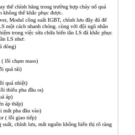
hay thế chính hãng trong trường hợp cháy nổ quá
ển không thể khắc phục được.
ver, Modul công suất IGBT, chỉnh lưu đầy đủ để
LS
một cách nhanh chóng. cùng với đội ngũ nhân
ghiệm trong việc
sửa chữa biến tần LS
đã khắc phục
tần LS như:
uá dòng)
 ( lỗi chạm mass)
ỗi quá tải)
ỗi quá nhiệt)
lỗi thiếu pha đầu ra)
uá áp)
ện áp thấp)
lỗi mất pha đầu vào)
or ( lỗi giao tiếp)
g suất, chỉnh lưu, mất nguồn không hiển thị rõ ràng