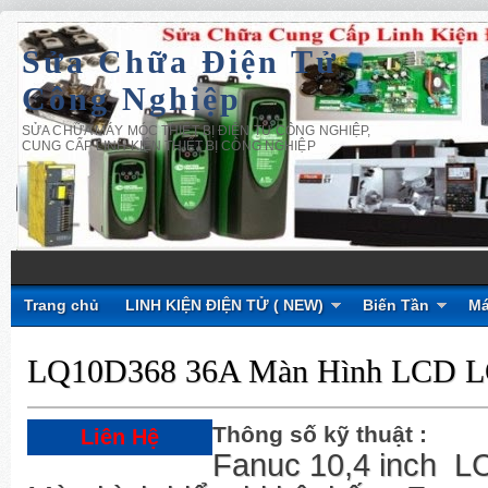
Sửa Chữa Điện Tử
Công Nghiệp
SỬA CHỮA MÁY MÓC THIẾT BỊ ĐIỆN TỬ CÔNG NGHIỆP,
CUNG CẤP LINH KIỆN THIẾT BỊ CÔNG NGHIỆP
Trang chủ
LINH KIỆN ĐIỆN TỬ ( NEW)
Biến Tần
Má
LQ10D368 36A Màn Hình LCD 
Thông số kỹ thuật :
Liên Hệ
Fanuc 10,4 inch 