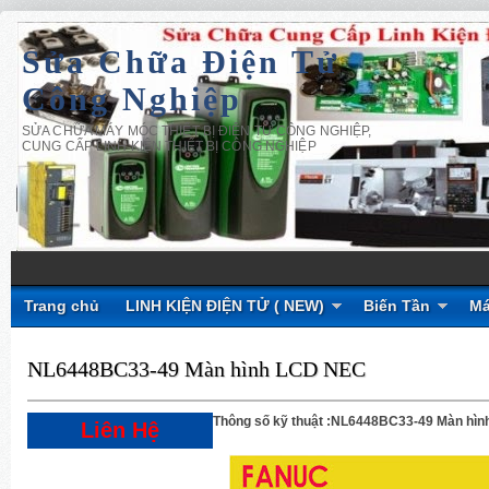
Sửa Chữa Điện Tử
Công Nghiệp
SỬA CHỮA MÁY MÓC THIẾT BỊ ĐIỆN TỬ CÔNG NGHIỆP,
CUNG CẤP LINH KIỆN THIẾT BỊ CÔNG NGHIỆP
Trang chủ
LINH KIỆN ĐIỆN TỬ ( NEW)
Biến Tần
Má
NL6448BC33-49 Màn hình LCD NEC
Thông số kỹ thuật :NL6448BC33-49 Màn hì
Liên Hệ