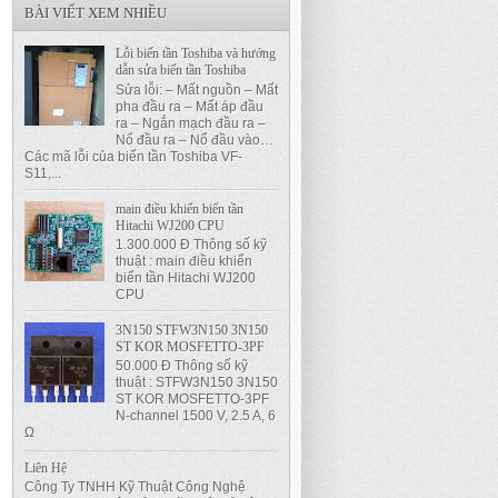
BÀI VIẾT XEM NHIỀU
Lỗi biến tần Toshiba và hướng
dẫn sửa biến tần Toshiba
Sửa lỗi: – Mất nguồn – Mất
pha đầu ra – Mất áp đầu
ra – Ngắn mạch đầu ra –
Nổ đầu ra – Nổ đầu vào…
Các mã lỗi của biến tần Toshiba VF-
S11,...
main điều khiển biến tần
Hitachi WJ200 CPU
1.300.000 Đ Thông số kỹ
thuật : main điều khiển
biến tần Hitachi WJ200
CPU
3N150 STFW3N150 3N150
ST KOR MOSFETTO-3PF
50.000 Đ Thông số kỹ
thuật : STFW3N150 3N150
ST KOR MOSFETTO-3PF
N-channel 1500 V, 2.5 A, 6
Ω
Liên Hệ
Công Ty TNHH Kỹ Thuật Công Nghệ