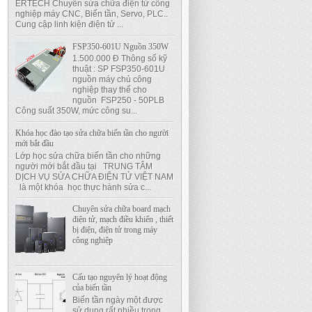
ERTECH Chuyên sửa chữa điện tử công
nghiệp máy CNC, Biến tần, Servo, PLC..
Cung cập linh kiện điện tử ...
FSP350-601U Nguồn 350W
1.500.000 Đ Thông số kỹ
thuật : SP FSP350-601U
nguồn máy chủ công
nghiệp thay thế cho
nguồn FSP250 - 50PLB
Công suất 350W, mức công su...
Khóa học đào tạo sửa chữa biến tần cho người
mới bắt đầu
Lớp học sửa chữa biến tần cho những
người mới bắt đầu tại TRUNG TÂM
DỊCH VỤ SỬA CHỮA ĐIỆN TỬ VIỆT NAM
là một khóa học thực hành sửa c...
Chuyên sửa chữa board mạch
điện tử, mạch điều khiển , thiết
bị điện, điện tử trong máy
công nghiệp
Cấu tạo nguyên lý hoạt động
của biến tần
Biến tần ngày một được
sử dụng rất nhiều trong