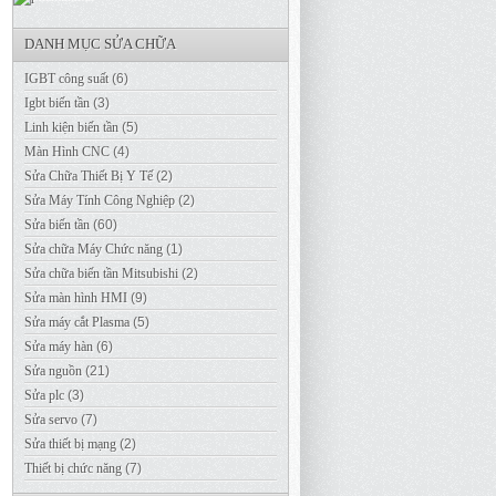
DANH MỤC SỬA CHỮA
IGBT công suất
(6)
Igbt biến tần
(3)
Linh kiện biến tần
(5)
Màn Hình CNC
(4)
Sửa Chữa Thiết Bị Y Tế
(2)
Sửa Máy Tính Công Nghiệp
(2)
Sửa biến tần
(60)
Sửa chữa Máy Chức năng
(1)
Sửa chữa biến tần Mitsubishi
(2)
Sửa màn hình HMI
(9)
Sửa máy cắt Plasma
(5)
Sửa máy hàn
(6)
Sửa nguồn
(21)
Sửa plc
(3)
Sửa servo
(7)
Sửa thiết bị mạng
(2)
Thiết bị chức năng
(7)