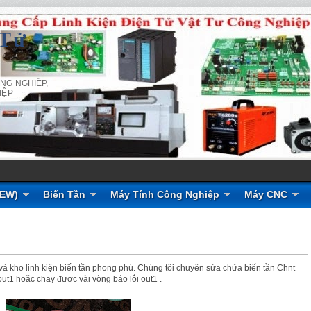
 Tử
NG NGHIỆP,
IỆP
NEW)
Biến Tần
Máy Tính Công Nghiệp
Máy CNC
 và kho linh kiện biến tần phong phú. Chúng tôi chuyên sửa chữa biến tần Chnt
o out1 hoặc chạy được vài vòng báo lỗi out1 .