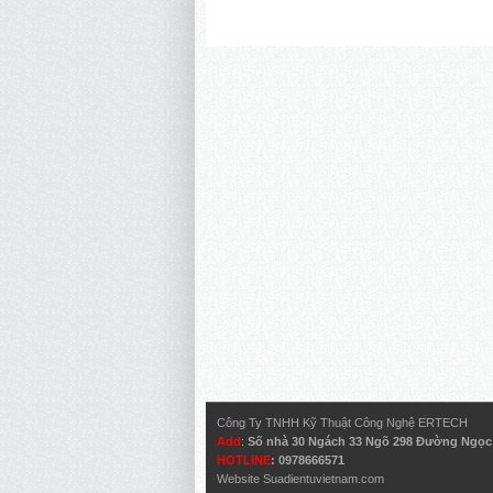
Công Ty TNHH Kỹ Thuật Công Nghệ ERTECH
Add
:
Số nhà 30 Ngách 33 Ngõ 298 Đường Ngọc H
HOTLINE
: 0978666571
Website
Suadientuvietnam.com