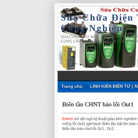
Sửa Chữa Điện
Công Nghiệp
SỬA CHỮA MÁY MÓC THIẾT BỊ ĐIỆN TỬ CÔ
CUNG CẤP LINH KIỆN THIẾT BỊ CÔNG NGH
Trang chủ
LINH KIỆN ĐIỆN TỬ ( 
Biến tần CHNT báo lỗi Out1
Ertech
với đội ngũ kỹ thuật giàu kinh nghiệm
nvf2g lỗi Out1 igbt fault. Biến tần bật lên bá
Biến tần báo chnt lỗi Oc1 , Oc2...