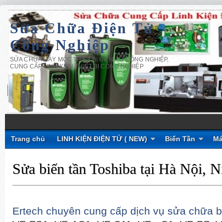
Sửa Chữa Điện Tử
Công Nghiệp
SỬA CHỮA MÁY MÓC THIẾT BỊ ĐIỆN TỬ CÔNG NGHIỆP,
CUNG CẤP LINH KIỆN THIẾT BỊ CÔNG NGHIỆP
Trang chủ
LINH KIỆN ĐIỆN TỬ ( NEW)
Biến Tần
Má
Sửa biến tần Toshiba tại Hà Nội, 
Ertech chuyên cung cấp dịch vụ sửa chữa b