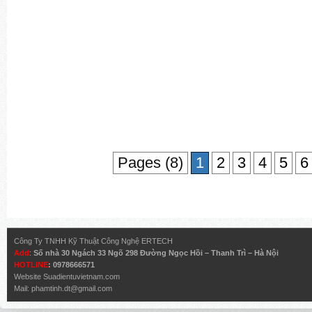
Pages (8)
1
2
3
4
5
6
Công Ty TNHH Kỹ Thuật Công Nghệ ERTECH
Add
:
Số nhà 30 Ngách 33 Ngõ 298 Đường Ngọc Hồi – Thanh Trì – Hà Nội
HOTLINE
: 0978666571
Website
Suadientuvietnam.com
Mail:
phamtinh.dt@gmail.com