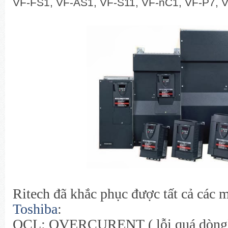
VF-FS1, VF-AS1, VF-S11, VF-nC1, VF-P7, V
Ritech đã khắc phục được tất cả các 
Toshiba
:
OCL:
OVERCURENT ( lỗi quá dòng